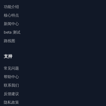
功能介绍
核心特点
新闻中心
beta 测试
路线图
支持
常见问题
帮助中心
联系我们
反馈建议
隐私政策