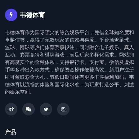
韦德体育
韦德体育作为国际顶尖的综合娱乐平台，凭借全球知名度和
卓越信誉，赢得了无数玩家的信赖与喜爱。平台涵盖足球、
篮球、网球等热门体育赛事投注，同时融合电子娱乐、真人
互动、彩票竞猜和棋牌游戏，满足玩家多样化需求。网站拥
有高度安全的金融体系，支持银行卡、支付宝、微信及虚拟
币等多种出入款方式，确保资金操作便捷高效。新用户注册
即可领取彩金大礼，节假日期间还有更多丰厚福利加码。韦
德体育以流畅的体验和国际化水准，为玩家打造公平、刺激
的娱乐空间。
产品