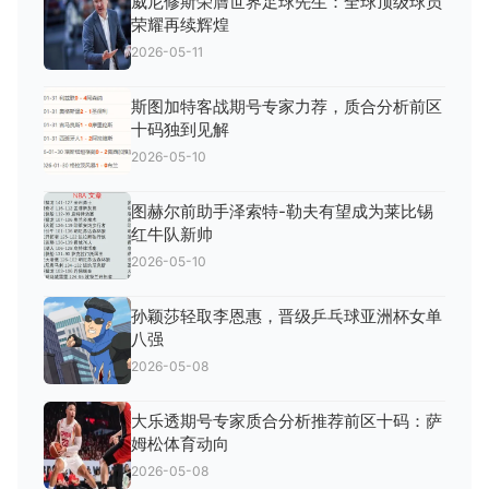
威尼修斯荣膺世界足球先生：全球顶级球员
荣耀再续辉煌
2026-05-11
斯图加特客战期号专家力荐，质合分析前区
十码独到见解
2026-05-10
图赫尔前助手泽索特-勒夫有望成为莱比锡
红牛队新帅
2026-05-10
孙颖莎轻取李恩惠，晋级乒乓球亚洲杯女单
八强
2026-05-08
大乐透期号专家质合分析推荐前区十码：萨
姆松体育动向
2026-05-08