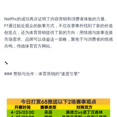
Netflix的成功再次证明了内容营销和消费者体验的力量。
F1通过贴近观众的叙事方式，不仅在赛事外找到了新的价值
创造点，还为体育营销提供了新的方向：用情感与故事连接
市场需求。品牌可以借鉴这一策略，聚焦于与消费者的情感
共鸣，
伟德体育官方网站
。
🔧
### 赞助与合作：体育营销的“速度引擎”