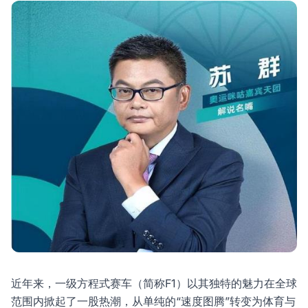
近年来，一级方程式赛车（简称F1）以其独特的魅力在全球
范围内掀起了一股热潮，从单纯的“速度图腾”转变为体育与