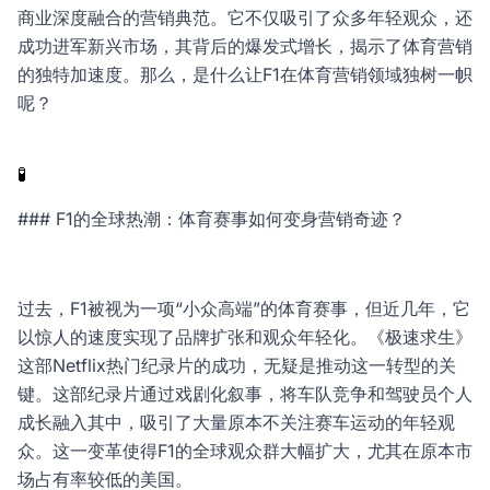
商业深度融合的营销典范。它不仅吸引了众多年轻观众，还
成功进军新兴市场，其背后的爆发式增长，揭示了体育营销
的独特加速度。那么，是什么让F1在体育营销领域独树一帜
呢？
🧪
### F1的全球热潮：体育赛事如何变身营销奇迹？
过去，F1被视为一项“小众高端”的体育赛事，但近几年，它
以惊人的速度实现了品牌扩张和观众年轻化。《极速求生》
这部Netflix热门纪录片的成功，无疑是推动这一转型的关
键。这部纪录片通过戏剧化叙事，将车队竞争和驾驶员个人
成长融入其中，吸引了大量原本不关注赛车运动的年轻观
众。这一变革使得F1的全球观众群大幅扩大，尤其在原本市
场占有率较低的美国。