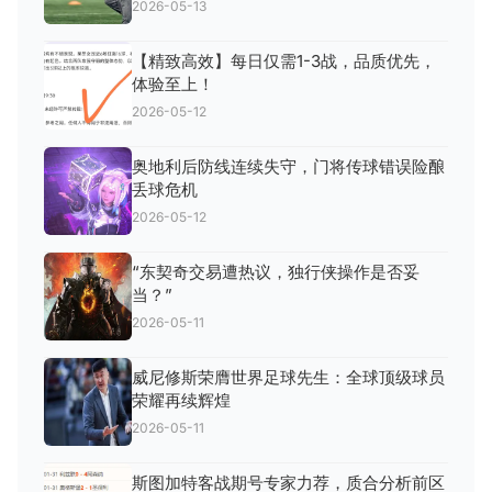
2026-05-13
【精致高效】每日仅需1-3战，品质优先，
体验至上！
2026-05-12
奥地利后防线连续失守，门将传球错误险酿
丢球危机
2026-05-12
“东契奇交易遭热议，独行侠操作是否妥
当？”
2026-05-11
威尼修斯荣膺世界足球先生：全球顶级球员
荣耀再续辉煌
2026-05-11
斯图加特客战期号专家力荐，质合分析前区