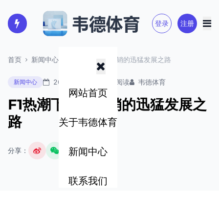
登录
注册
首页
新闻中心
F1热潮下体育营销的迅猛发展之路
2026-05-15
512 阅读
韦德体育
新闻中心
网站首页
F1热潮下体育营销的迅猛发展之
路
关于韦德体育
新闻中心
分享：
联系我们