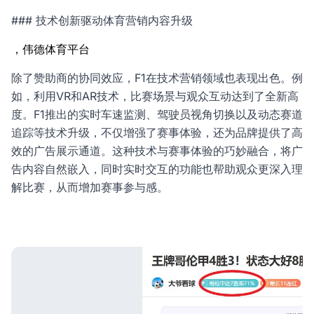
### 技术创新驱动体育营销内容升级
，
伟德体育平台
除了赞助商的协同效应，F1在技术营销领域也表现出色。例
如，利用VR和AR技术，比赛场景与观众互动达到了全新高
度。F1推出的实时车速监测、驾驶员视角切换以及动态赛道
追踪等技术升级，不仅增强了赛事体验，还为品牌提供了高
效的广告展示通道。这种技术与赛事体验的巧妙融合，将广
告内容自然嵌入，同时实时交互的功能也帮助观众更深入理
解比赛，从而增加赛事参与感。