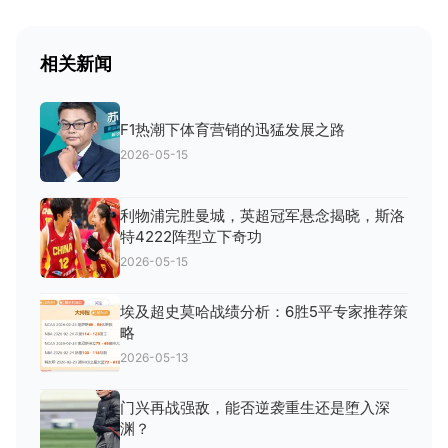
相关新闻
F1热潮下体育营销的迅猛发展之路
2026-05-15
利物浦完胜曼城，英超冠军悬念揭晓，斯洛
特4222阵型立下奇功
2026-05-15
埃及超史莫哈战绩分析：6胜5平专家推荐策
略
2026-05-13
门兴再战强敌，能否逆袭重生还是堕入深
渊？