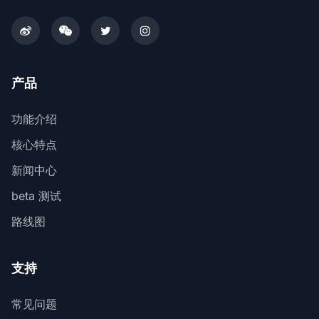
产品
功能介绍
核心特点
新闻中心
beta 测试
路线图
支持
常见问题