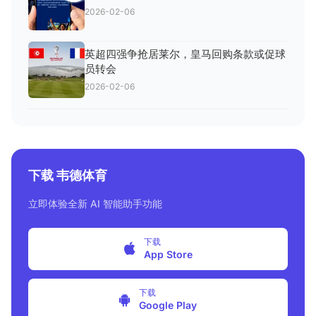
2026-02-06
英超四强争抢居莱尔，皇马回购条款或促球
员转会
2026-02-06
下载 韦德体育
立即体验全新 AI 智能助手功能
下载
App Store
下载
Google Play