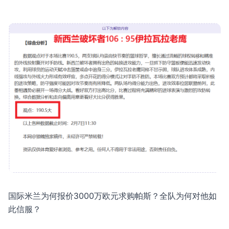
国际米兰为何报价3000万欧元求购帕斯？全队为何对他如
此信服？