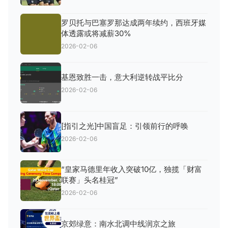
罗贝托与巴塞罗那达成两年续约，西班牙媒
体透露或将减薪30%
2026-02-06
基恩致胜一击，意大利逆转战平比分
2026-02-06
[指引之光]中国盲足：引领前行的呼唤
2026-02-06
“皇家马德里年收入突破10亿，独揽「财富
联赛」头名桂冠”
2026-02-06
京郊绿意：南水北调中线润京之旅