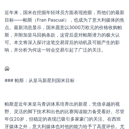
近年来，国米在挖掘年轻球员方面表现抢眼，而他们的最新
目标——帕斯（Fran Pascual），也成为了意大利媒体的焦
点。最新消息显示，国米愿意以3000万欧元的价格收购帕
斯，并附加皇马回购条款，这背后是对帕斯潜力的极大认
可。本文将深入探讨这笔交易背后的动机及可能产生的影
响，并分析为何这一转会交易引起了广泛的关注。
🥶
### 帕斯：从皇马新星到国米目标
帕斯是近年来皇马青训体系培养出的新星，凭借卓越的视
野、灵活的脚下技术和出色的比赛阅读能力备受看好。尽管
年仅20岁，但稳定的表现已吸引多家豪门的关注。在西班
牙媒体之外，意大利媒体也对他的能力给予了高度评价。尤