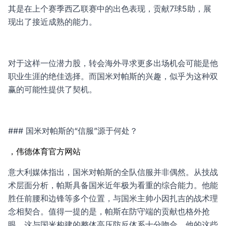
其是在上个赛季西乙联赛中的出色表现，贡献7球5助，展
现出了接近成熟的能力。
对于这样一位潜力股，转会海外寻求更多出场机会可能是他
职业生涯的绝佳选择。而国米对帕斯的兴趣，似乎为这种双
赢的可能性提供了契机。
### 国米对帕斯的“信服”源于何处？
，
伟德体育官方网站
意大利媒体指出，国米对帕斯的全队信服并非偶然。从技战
术层面分析，帕斯具备国米近年极为看重的综合能力。他能
胜任前腰和边锋等多个位置，与国米主帅小因扎吉的战术理
念相契合。值得一提的是，帕斯在防守端的贡献也格外抢
眼，这与国米构建的整体高压防反体系十分吻合。他的这些