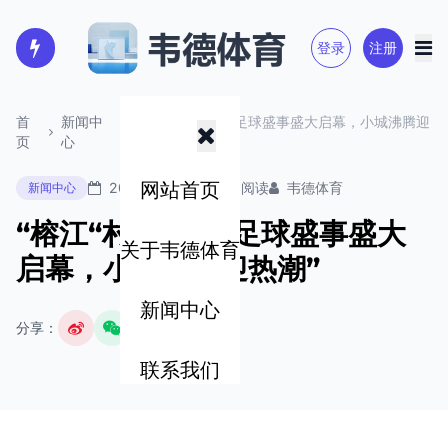
登录
注册
首
新闻中
“榕江“村超”国际足球盛事盛大启幕，小城沸腾迎
页
心
热潮”
网站首页
2026-03-16
553 阅读
韦德体育
新闻中心
“榕江“村超”国际足球盛事盛大
关于韦德体育
启幕，小城沸腾迎热潮”
新闻中心
分享：
联系我们