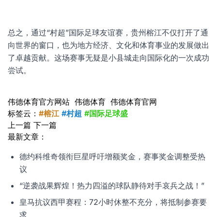
总之，通过“村超”国际足球友谊赛，贵州榕江不仅打开了通
向世界的窗口，也为地方经济、文化和体育事业的发展做出
了卓越贡献。这场赛事无疑是小县城走向国际化的一次成功
尝试。
伟德体育官方网站
伟德体育
伟德体育官网
标签云：
#榕江
#村超
#国际足球盛
上一篇
下一篇
最新文章：
德约科维奇领衔巨星呼吁增额奖金，赛事奖金调整受热
议
“逆袭战果辉煌！热力四溢的球队静待对手哀兵之战！”
皇马抗议西甲赛程：72小时休整不充分，将抵制参赛要
求