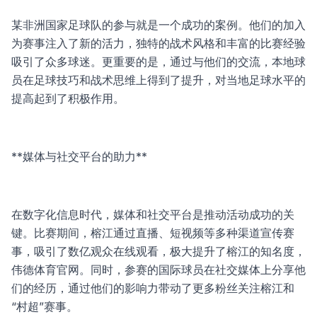
某非洲国家足球队的参与就是一个成功的案例。他们的加入
为赛事注入了新的活力，独特的战术风格和丰富的比赛经验
吸引了众多球迷。更重要的是，通过与他们的交流，本地球
员在足球技巧和战术思维上得到了提升，对当地足球水平的
提高起到了积极作用。
**媒体与社交平台的助力**
在数字化信息时代，媒体和社交平台是推动活动成功的关
键。比赛期间，榕江通过直播、短视频等多种渠道宣传赛
事，吸引了数亿观众在线观看，极大提升了榕江的知名度，
伟德体育官网
。同时，参赛的国际球员在社交媒体上分享他
们的经历，通过他们的影响力带动了更多粉丝关注榕江和
“村超”赛事。