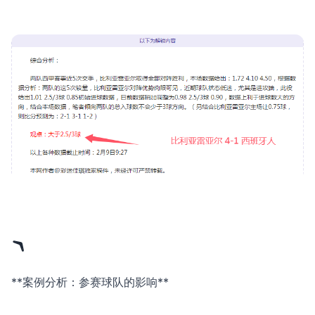
🪃
**案例分析：参赛球队的影响**