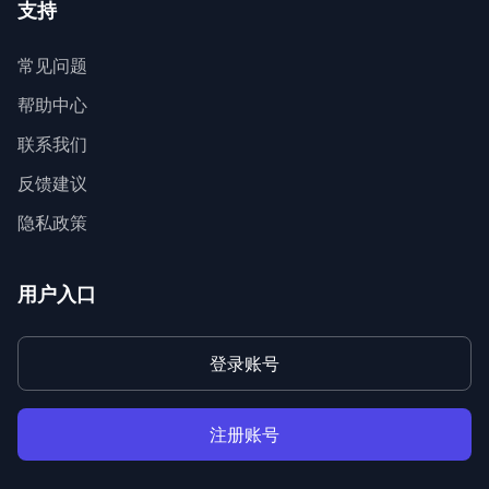
支持
常见问题
帮助中心
联系我们
反馈建议
隐私政策
用户入口
登录账号
注册账号