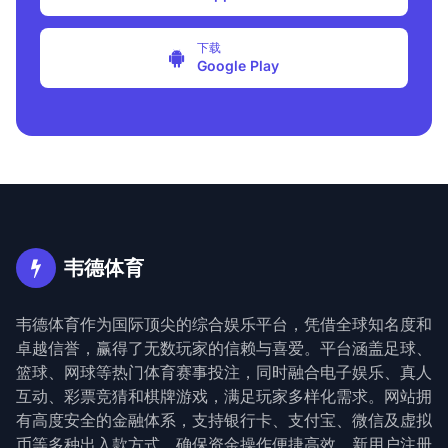
下载
Google Play
韦德体育
韦德体育作为国际顶尖的综合娱乐平台，凭借全球知名度和
卓越信誉，赢得了无数玩家的信赖与喜爱。平台涵盖足球、
篮球、网球等热门体育赛事投注，同时融合电子娱乐、真人
互动、彩票竞猜和棋牌游戏，满足玩家多样化需求。网站拥
有高度安全的金融体系，支持银行卡、支付宝、微信及虚拟
币等多种出入款方式，确保资金操作便捷高效。新用户注册