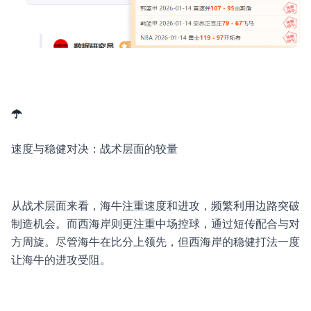
☂️
速度与稳健对决：战术层面的较量
从战术层面来看，海牛注重速度和进攻，频繁利用边路突破
制造机会。而西海岸则更注重中场控球，通过短传配合与对
方周旋。尽管海牛在比分上领先，但西海岸的稳健打法一度
让海牛的进攻受阻。