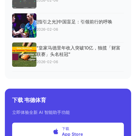
2026-02-06
[指引之光]中国盲足：引领前行的呼唤
2026-02-06
“皇家马德里年收入突破10亿，独揽「财富
联赛」头名桂冠”
2026-02-06
下载 韦德体育
立即体验全新 AI 智能助手功能
下载
App Store