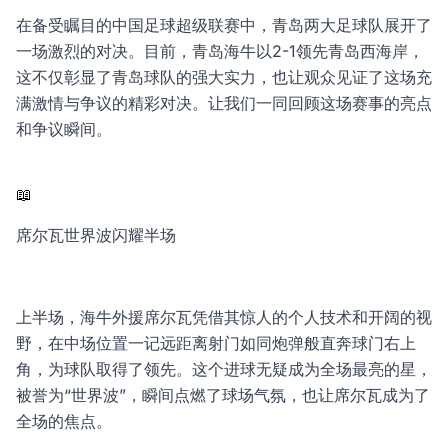
在备受瞩目的中国足球超级联赛中，青岛两大足球队展开了
一场激烈的对决。目前，青岛海牛以2-1领先青岛西海岸，
这不仅彰显了青岛球队的强大实力，也让观众见证了这场充
满激情与争议的精彩对决。让我们一同回顾这场赛事的亮点
和争议瞬间。
📖
席尔瓦世界波闪耀半场
上半场，海牛外援席尔瓦凭借其惊人的个人技术和开阔的视
野，在中场位置一记远距离射门如同炮弹般直奔球门右上
角，为球队取得了领先。这个进球无疑成为全场最亮的星，
被誉为“世界波”，瞬间点燃了球场气氛，也让席尔瓦成为了
全场的焦点。