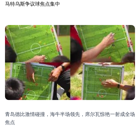
马特乌斯争议球焦点集中
青岛德比激情碰撞，海牛半场领先，席尔瓦惊艳一射成全场
焦点