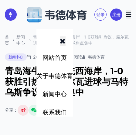
登录
注册
首
新闻
青岛海牛半场领先西海岸，1-0获胜引热议，席尔瓦
页
中心
进球与马特乌斯争议球焦点集中
网站首页
2026-02-10
892 阅读
韦德体育
新闻中心
青岛海牛半场领先西海岸，1-0
关于韦德体育
获胜引热议，席尔瓦进球与马特
乌斯争议球焦点集中
新闻中心
分享：
联系我们