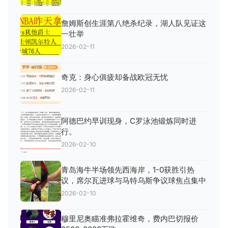
詹姆斯创生涯第八绝杀纪录，湖人队见证这
一壮举
2026-02-11
奇克：身心俱疲却备战欧冠无忧
2026-02-11
阿德巴约早训现身，C罗泳池锻炼同时进
行。
2026-02-10
青岛海牛半场领先西海岸，1-0获胜引热
议，席尔瓦进球与马特乌斯争议球焦点集中
2026-02-10
穆里尼奥瞄准弗拉霍维奇，费内巴切报价