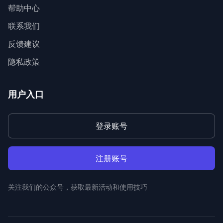
帮助中心
联系我们
反馈建议
隐私政策
用户入口
登录账号
注册账号
关注我们的公众号，获取最新活动和使用技巧