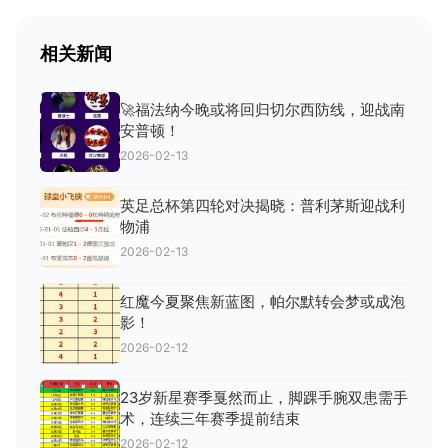
相关新闻
🚀福法纳今晚或将回归切尔西防线，迎战南
安普顿！
2026-02-13
英足总杯第四轮对决揭晓：普利茅斯迎战利
物浦
2026-02-13
红魔今夏聚焦新蓝图，帕尔默转会梦或成泡
影！
2026-02-12
23岁新星赛季戛然而止，脚踝手腕双患需手
术，连续三年赛季提前结束
2026-02-12