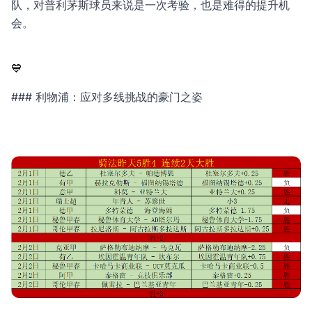
队，对普利茅斯球员来说是一次考验，也是难得的提升机
会。
💙
### 利物浦：应对多线挑战的豪门之姿