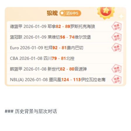
### 历史背景与层次对话