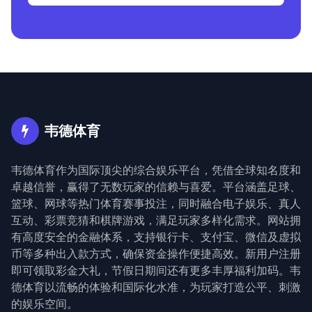
韦德体育
韦德体育作为国际顶尖的综合娱乐平台，凭借全球知名度和
卓越信誉，赢得了无数玩家的信赖与喜爱。平台涵盖足球、
篮球、网球等热门体育赛事投注，同时融合电子娱乐、真人
互动、彩票竞猜和棋牌游戏，满足玩家多样化需求。网站拥
有高度安全的金融体系，支持银行卡、支付宝、微信及虚拟
币等多种出入款方式，确保资金操作便捷高效。新用户注册
即可领取彩金大礼，节假日期间还有更多丰厚福利加码。韦
德体育以流畅的体验和国际化水准，为玩家打造公平、刺激
的娱乐空间。