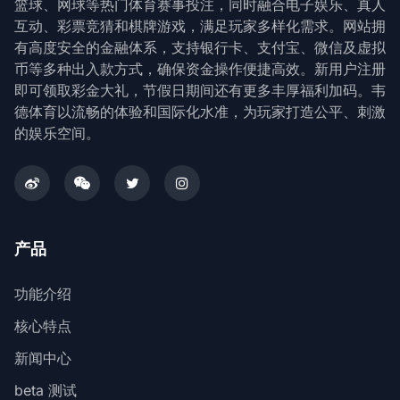
篮球、网球等热门体育赛事投注，同时融合电子娱乐、真人
互动、彩票竞猜和棋牌游戏，满足玩家多样化需求。网站拥
有高度安全的金融体系，支持银行卡、支付宝、微信及虚拟
币等多种出入款方式，确保资金操作便捷高效。新用户注册
即可领取彩金大礼，节假日期间还有更多丰厚福利加码。韦
德体育以流畅的体验和国际化水准，为玩家打造公平、刺激
的娱乐空间。
产品
功能介绍
核心特点
新闻中心
beta 测试