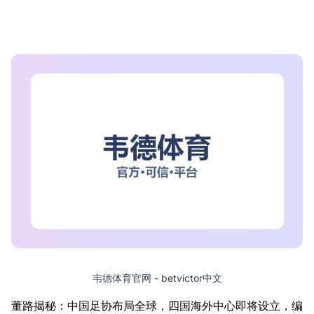
韦德体育官网 - betvictor中文
董路揭秘：中国足协布局全球，四国海外中心即将设立，编