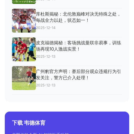
库杜斯揭秘：北伦敦巅峰对决无特殊之处，
每战全力以赴，状态如一！
2025-12-14
皮克福德揭秘：客场挑战曼联非易事，训练
场再现10人激战实景！
2025-12-13
广州豹官方声明：赛后部分观众违规行为引
发关注，警方已介入处理！
2025-12-13
下载 韦德体育