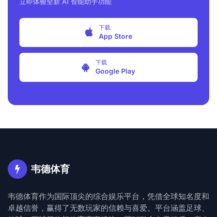
立即体验全新 AI 智能助手功能
下载
App Store
下载
Google Play
韦德体育
韦德体育作为国际顶尖的综合娱乐平台，凭借全球知名度和
卓越信誉，赢得了无数玩家的信赖与喜爱。平台涵盖足球、