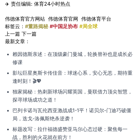
✈️ 责任编辑: 体育24小时热点
伟德体育官方网站
伟德体育官网
伟德体育平台
标签云：
#董路揭秘
#中国足协布
#局全球
上一篇
下一篇
最新文章：
赖因德斯亲述：在顶级豪门曼城，轮换替补也是成长必
修课
影坛巨星奥斯卡传佳音：球迷心系，安心无恙，期待重
逢时刻！🎬💖
独家揭秘：热刺新球场闪耀英国，曼联借力顶尖智慧，
探寻球场成功之道！
巴列卡诺与瓦伦西亚激战成1-1平！诺贝尔-门迪巧破僵
局，迭戈-洛佩斯绝杀逆袭！
标题改写：拉什福德盛赞亚马尔心态过硬：聚焦每一
战，胜利的火花就在前方！