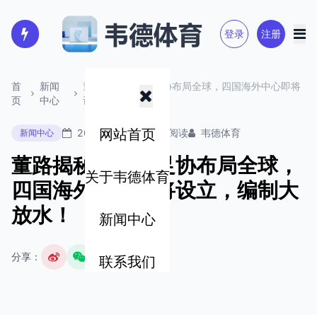
登录
注册
首
新闻
董路揭秘：中国足协布局全球，四国海外中心即将
页
中心
设立，编制大放水！
网站首页
2025-12-17
694 阅读
韦德体育
新闻中心
董路揭秘：中国足协布局全球，
关于韦德体育
四国海外中心即将设立，编制大
放水！
新闻中心
分享：
联系我们