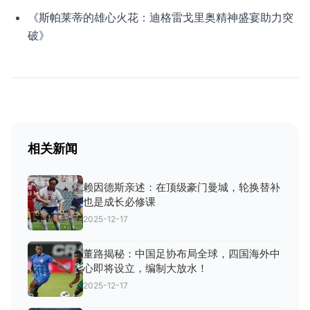
《斯帕莱蒂的雄心火花：迪格雷戈里奥精神盛宴助力突
破》
相关新闻
赖因德斯亲述：在顶级豪门曼城，轮换替补
也是成长必修课
2025-12-17
董路揭秘：中国足协布局全球，四国海外中
心即将设立，编制大放水！
2025-12-17